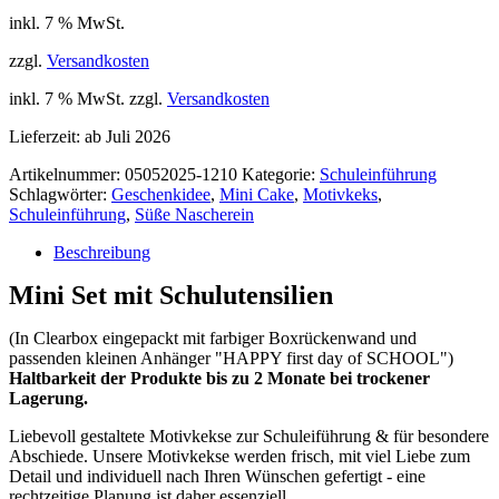
inkl. 7 % MwSt.
zzgl.
Versandkosten
inkl. 7 % MwSt.
zzgl.
Versandkosten
Lieferzeit:
ab Juli 2026
Artikelnummer:
05052025-1210
Kategorie:
Schuleinführung
Schlagwörter:
Geschenkidee
,
Mini Cake
,
Motivkeks
,
Schuleinführung
,
Süße Nascherein
Beschreibung
Mini Set mit Schulutensilien
(In Clearbox eingepackt mit farbiger Boxrückenwand und
passenden kleinen Anhänger "HAPPY first day of SCHOOL")
Haltbarkeit der Produkte bis zu 2 Monate bei trockener
Lagerung.
Liebevoll gestaltete Motivkekse zur Schuleiführung & für besondere
Abschiede. Unsere Motivkekse werden frisch, mit viel Liebe zum
Detail und individuell nach Ihren Wünschen gefertigt - eine
rechtzeitige Planung ist daher essenziell.